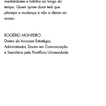
mentalidades e hábitos ao longo do 
tempo. Quem quiser durar terá que 
planejar a mudança e não a deixar ao 
acaso.
ROGÉRIO MONTEIRO
Diretor da Innovare Estratégia.
Administrador, Doutor em Comunicação 
e Semiótica pela Pontifícia Universidade 
Católica de São Paulo - PUC-SP.
REFERÊNCIAS
- Mintzberg, Henry. Managing. Porto 
Alegre, Bookman, 2010.
- Kahneman, Daniel. Rápido e devagar – 
duas formas de pensar. RJ, Objetiva, 
2012.
Textos